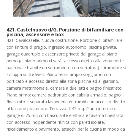
421. Castelnuovo d/G. Porzione di bifamiliare con
piscina, ascensore e box
421. Cavalcaselle. Nuova costruzione. Porzione di bifamiliare
con finiture di pregio, ingresso autonomo, piscina privata,
garage quadruplo e ascensore privato dal garage al piano
primo (al piano primo ci sarà l’accesso diretto alla zona notte
padronale tramite un serramento con serratura). L’immobile si
sviluppa su tre livelli. Piano terra: ampio soggiorno con
porticato e accesso diretto alla zona piscina ed al giardino,
camera matrimoniale, camera a due letti e bagno finestrato.
Piano primo: camera padronale con cabina armadio, bagno
finestrato e separata lavanderia entrambi con accesso diretto
al balcone posteriore. Terrazza di 45 mq. Piano interrato:
garage di 75 mq con basculante elettrica e taverna finestrata
con accesso indipendente rifinita con pareti isolate,
riscaldamento a pavimento, attacchi per la cucina in modo da